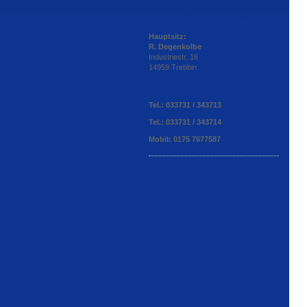
Unsere Notfallnummer
Hauptsitz:
R. Degenkolbe
Industriestr. 16
14959 Trebbin
Tel.: 033731 / 343713
Tel.: 033731 / 343714
Mobil: 0175 7677587