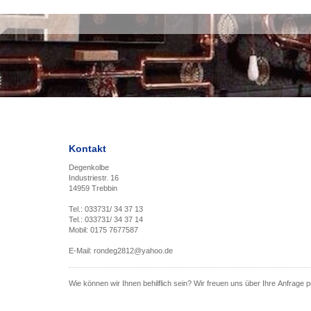
Kontakt
Degenkolbe
Industriestr. 16
14959 Trebbin
Tel.: 033731/ 34 37 13
Tel.: 033731/ 34 37 14
Mobil: 0175 7677587
E-Mail: rondeg2812@yahoo.de
Wie können wir Ihnen behilflich sein? Wir freuen uns über Ihre Anfrage p